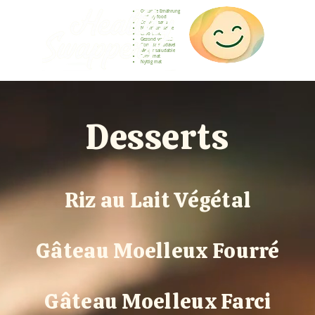
Gesunde Ernährung
Healthy food
Comida sana
Nourriture saine
Cibo sano
Gezond voedsel
Comida saudável
Menjar saludable
Sunn mat
Nyttig mat
Desserts
Riz au Lait Végétal
Gâteau Moelleux Fourré
Gâteau Moelleux Farci