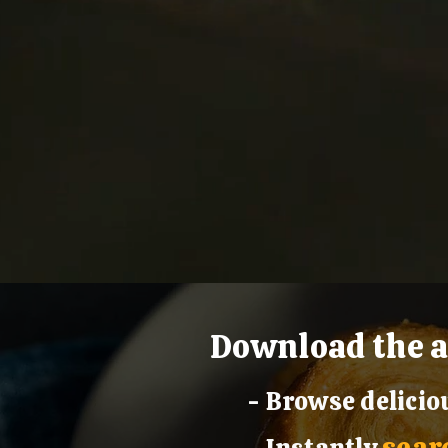
Download the 
- Browse delici
sear