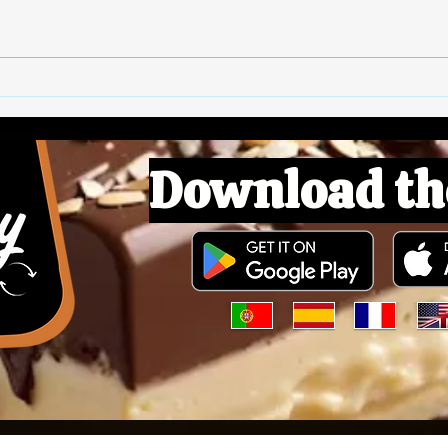
🌱 B
Download th