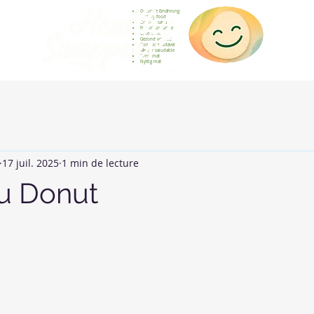
Gesunde Ernährung
Healthy food
Comida sana
Nourriture saine
Cibo sano
Gezond voedsel
Comida saudável
Menjar saludable
Sunn mat
Nyttig mat
17 juil. 2025
1 min de lecture
u Donut
sur 5.