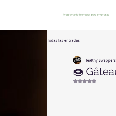
Programa de bienestar para empresas
Todas las entradas
Healthy Swappers
🍩 Gâtea
Noté NaN étoiles 