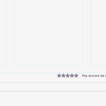
Noté 0 étoile sur 5.
Pas encore de 
🥓 Bacon Végétalien