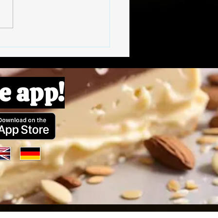
oulettes de Lentilles
e app!