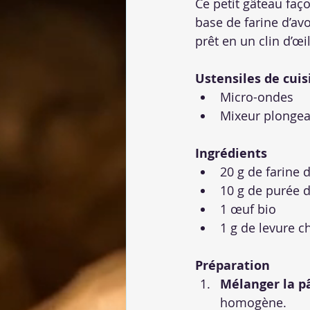
Ce petit gâteau faço
base de farine d’avo
prêt en un clin d’œ
Ustensiles de cuis
Micro-ondes
Mixeur plongea
Ingrédients
20 g de farine d
10 g de purée d’
1 œuf bio
1 g de levure ch
Préparation
Mélanger la p
homogène.