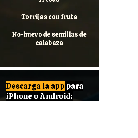
Torrijas con fruta
No-huevo de semillas de
calabaza
Descarga la app
para
iPhone o Android:
- Podrás ver todas
las
recetas por categorías
- Hacer
búsquedas por