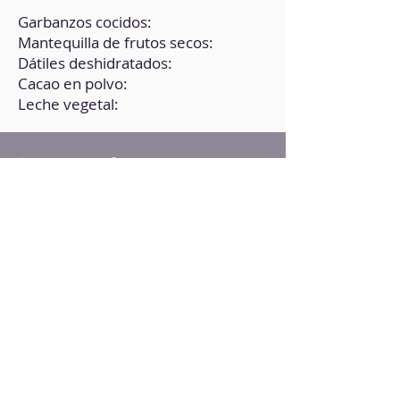
Garbanzos cocidos:
Mantequilla de frutos secos:
Dátiles deshidratados:
Cacao en polvo:
Leche vegetal:
Instrucciones
1. Licúa todos los ingredientes con
250 g de hielo, hasta obtener una
consistencia cremosa. Añade
endulzante a tu gusto.