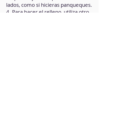
lados, como si hicieras panqueques.
4. Para hacer el relleno, utiliza otro
bol y mezcla 15 g de avena, la
cucharada de cacao, la cucharada
de proteína en polvo y los 50 ml de
leche.
5. Ayúdate con un cuchillo a hacer
un corte en cada arepita, para
añadir el relleno.
6. Cierra las arepas con un poco de
masa, y llévalas de nuevo a la
sartén para que se terminen de
cocinar.
7. Deja enfriar y disfruta.