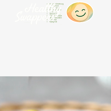
Gesunde Ernährung
Healthy food
Comida sana
Nourriture saine
Cibo sano
Gezond voedsel
Comida saudável
Menjar saludable
Sunn mat
Nyttig mat