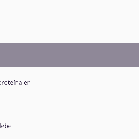
 proteína en
 debe