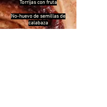
Torrijas con fruta
No-huevo de semillas de
calabaza
We help you cook the
“good for
you”
version of all the foods you love