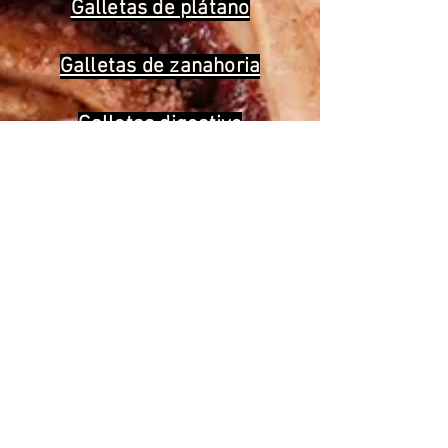
Galletas de plátano
Galletas de zanahoria
Galletas digestive
We help you cook the
“good for
you”
version of all the foods you love