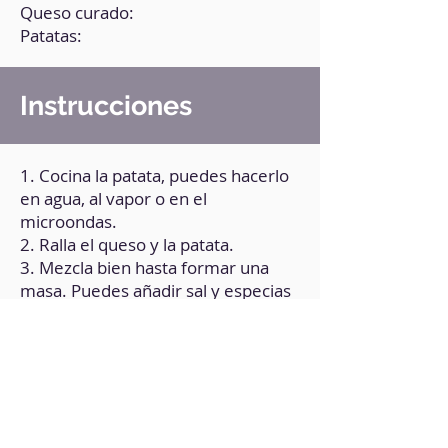
Queso curado:
Patatas:
Instrucciones
1. Cocina la patata, puedes hacerlo
en agua, al vapor o en el
microondas.
2. Ralla el queso y la patata.
3. Mezcla bien hasta formar una
masa. Puedes añadir sal y especias
a tu gusto.
4. Con tus manos, forma bolitas y
colócala sobre una bandeja. En este
punto, rocía un poco de aceite de
oliva sobre las bolitas.
5. Lleva a la freidora de aire