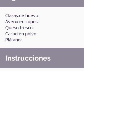
Claras de huevo:
Avena en copos:
Queso fresco:
Cacao en polvo:
Plátano:
Instrucciones
1. En un recipiente añade todos los
ingredientes y tritura hasta obtener
una mezcla homogénea.
2. Vierte la mezcla en tazas.
3. Lleva una a una las tazas al
microondas durante 4 minutos.
4. Deja reposar a temperatura