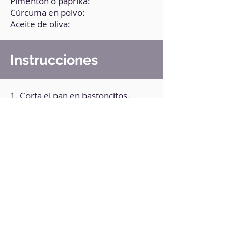
Pimentón o paprika:
Cúrcuma en polvo:
Aceite de oliva:
Instrucciones
1. Corta el pan en bastoncitos.
2. Sazona con la cúrcuma, el
pimentón y otras especias de tu
preferencia.
3. Baña con un chorrito de aceite de
oliva.
4. Lleva a la freidora de aire a 190°C
por 3 minutos.