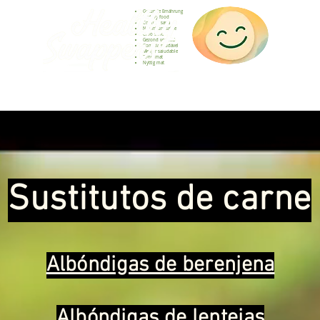
Gesunde Ernährung
Healthy food
Comida sana
Nourriture saine
Cibo sano
Gezond voedsel
Comida saudável
Menjar saludable
Sunn mat
Nyttig mat
Healthy food and healthy swappers
Sustitutos de carne
Albóndigas de berenjena
Albóndigas de lentejas