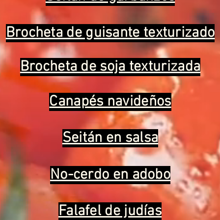
Brocheta de guisante texturizado
Brocheta de soja texturizada
Canapés navideños
Seitán en salsa
No-cerdo en adobo
Falafel de judías