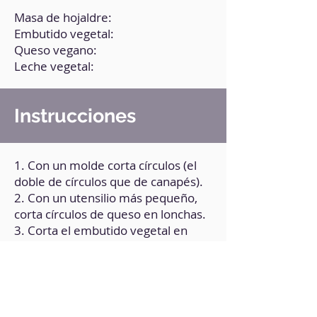
Masa de hojaldre:
Embutido vegetal:
Queso vegano:
Leche vegetal:
Instrucciones
1. Con un molde corta círculos (el
doble de círculos que de canapés).
2. Con un utensilio más pequeño,
corta círculos de queso en lonchas.
3. Corta el embutido vegetal en
trocitos de espesor medio.
4. Arma el canapé colocando en la
base de hojaldre un círculo de
queso, luego un trocito de
embutido vegetal y, por último,