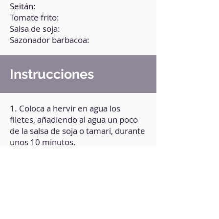
Seitán:
Tomate frito:
Salsa de soja:
Sazonador barbacoa:
Instrucciones
1. Coloca a hervir en agua los
filetes, añadiendo al agua un poco
de la salsa de soja o tamari, durante
unos 10 minutos.
2. Cuela y deja enfriar.
3. En un recipiente, mezcla el
tomate, el resto de salsa de soja o
tamari y la especia de barbacoa.
4. Pasa los filetes por esta mezcla,
en ambas caras.