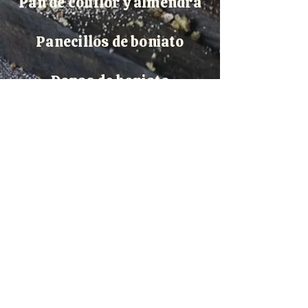
Pan de coliflor y almendra
Panecillos de boniato
Donas de boniato
Donas con yogur