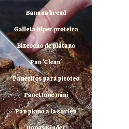
Banana bread
Galleta hiper proteica
Bizcocho de plátano
Pan 'Clean'
Panecitos para picoteo
Panettone mini
Pan plano a la sartén
Donas Kinder