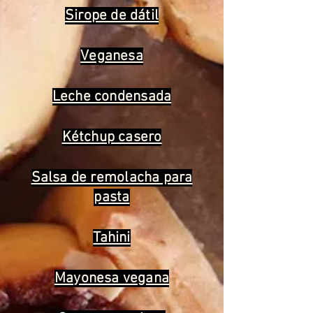
Sirope de dátil
Veganesa
Leche condensada
Kétchup casero
Salsa de remolacha para
pasta
Tahini
Mayonesa vegana