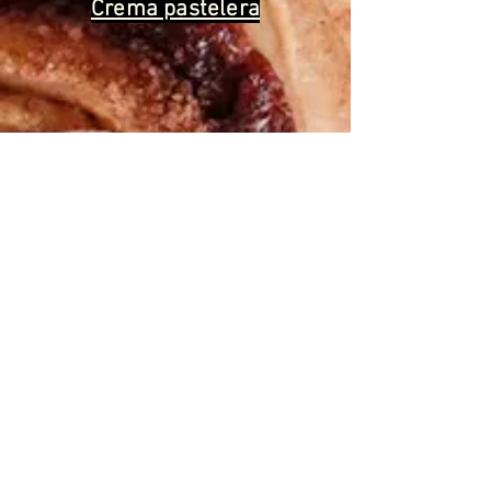
Crema pastelera
We help you cook the
“good for
you”
version of all the foods you love