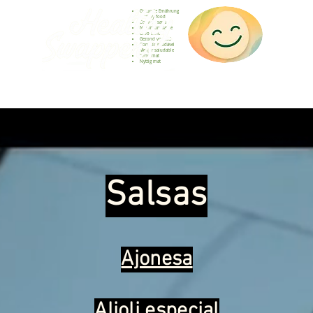
Gesunde Ernährung
Healthy food
Comida sana
Nourriture saine
Cibo sano
Gezond voedsel
Comida saudável
Menjar saludable
Sunn mat
Nyttig mat
Healthy food and healthy swappers
Salsas
Ajonesa
Alioli especial