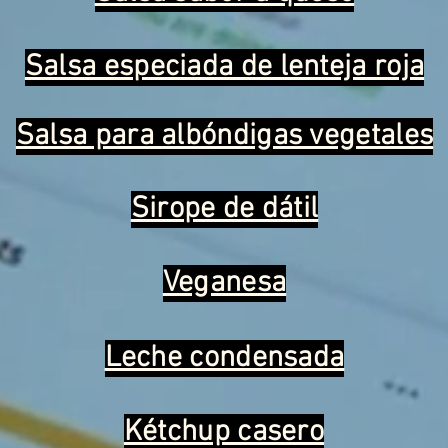
Salsa especiada de lenteja roja
Salsa para albóndigas vegetales
Sirope de dátil
Veganesa
Leche condensada
Kétchup casero