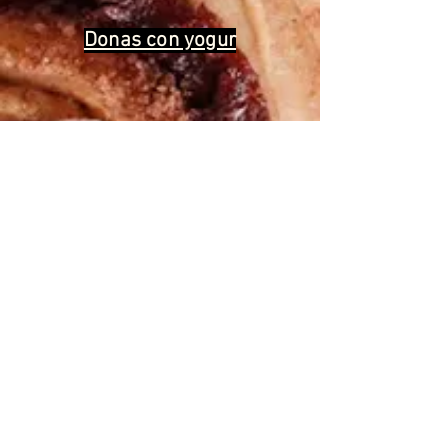
Donas con yogur
We help you cook the
“good for
you”
version of all the foods you love