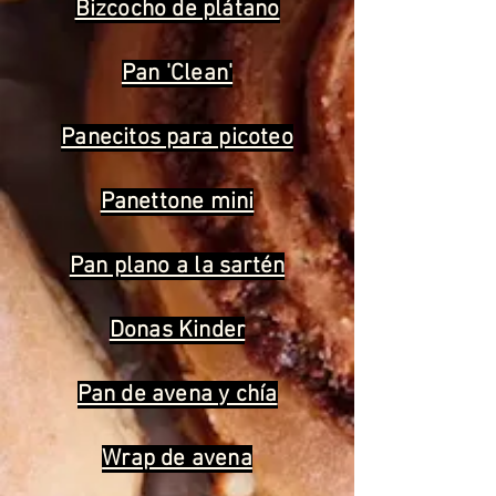
Bizcocho de plátano
Pan 'Clean'
Panecitos para picoteo
Panettone mini
Pan plano a la sartén
Donas Kinder
Pan de avena y chía
Wrap de avena