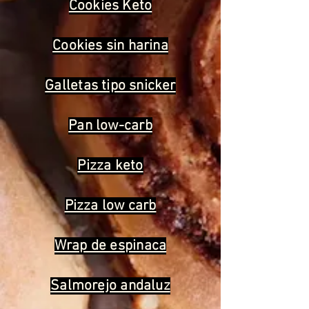
Cookies Keto
Cookies sin harina
Galletas tipo snicker
Pan low-carb
Pizza keto
Pizza low carb
Wrap de espinaca
Salmorejo andaluz