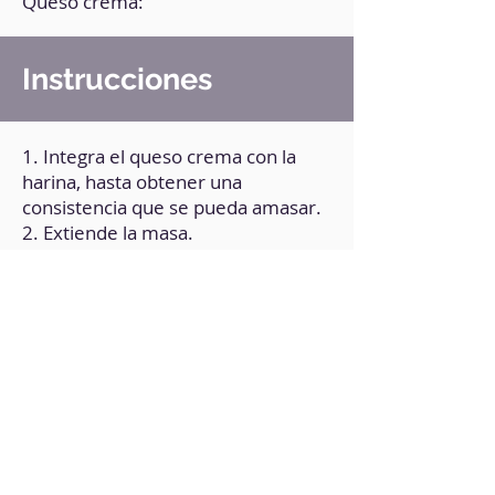
Queso crema:
Instrucciones
1. Integra el queso crema con la
harina, hasta obtener una
consistencia que se pueda amasar.
2. Extiende la masa.
3. Lleva al horno a 190° por 5
minutos.
4. Pasado este tiempo, retira,
agrega los toppings de tu
preferencia (queso, vegetales,
aceitunas).
5. Hornea durante un par de
minutos más.