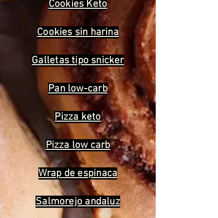
Cookies Keto
Cookies sin harina
Galletas tipo snicker
Pan low-carb
Pizza keto
Pizza low carb
Wrap de espinaca
Salmorejo andaluz