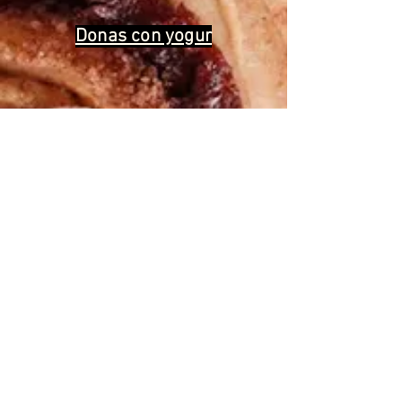
Donas con yogur
We help you cook the
“good for
you”
version of all the foods you love