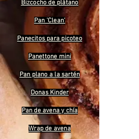
Bizcocho de plátano
Pan 'Clean'
Panecitos para picoteo
Panettone mini
Pan plano a la sartén
Donas Kinder
Pan de avena y chía
Wrap de avena