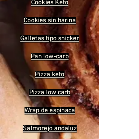
Cookies Keto
Cookies sin harina
Galletas tipo snicker
Pan low-carb
Pizza keto
Pizza low carb
Wrap de espinaca
Salmorejo andaluz