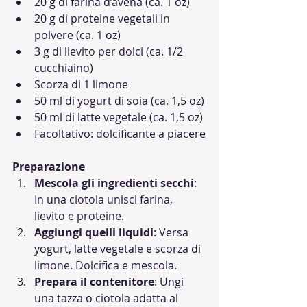
20 g di farina d’avena (ca. 1 oz)
20 g di proteine vegetali in 
polvere (ca. 1 oz)
3 g di lievito per dolci (ca. 1/2 
cucchiaino)
Scorza di 1 limone
50 ml di yogurt di soia (ca. 1,5 oz)
50 ml di latte vegetale (ca. 1,5 oz)
Facoltativo: dolcificante a piacere
Preparazione
Mescola gli ingredienti secchi
: 
In una ciotola unisci farina, 
lievito e proteine.
Aggiungi quelli liquidi
: Versa 
yogurt, latte vegetale e scorza di 
limone. Dolcifica e mescola.
Prepara il contenitore
: Ungi 
una tazza o ciotola adatta al 