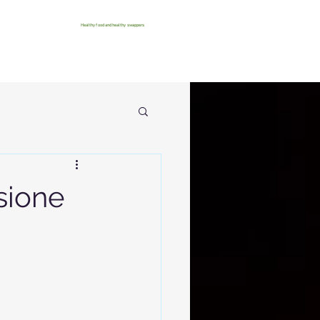
Healthy food and healthy swappers
sione