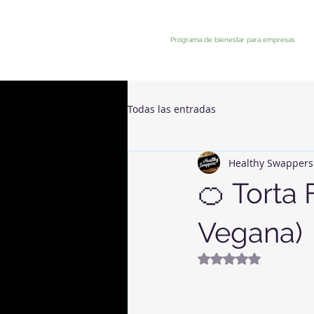
Programa de bienestar para empresas
Todas las entradas
Healthy Swappers
🍊 Torta 
Vegana)
Valutazione NaN st