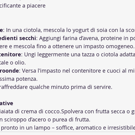
cificante a piacere
se
: In una ciotola, mescola lo yogurt di soia con la sco
edienti secchi
: Aggiungi farina d’avena, proteine in p
acere e mescola fino a ottenere un impasto omogeneo.
tenitore
: Ungi leggermente una tazza o ciotola adatt
ale o olio.
croonde
: Versa l’impasto nel contenitore e cuoci al m
ssima potenza.
 raffreddare qualche minuto prima di servire.
ative
aiata di crema di cocco.Spolvera con frutta secca o gr
n sciroppo d’acero o purea di frutta.
ronto in un lampo – soffice, aromatico e irresistibile