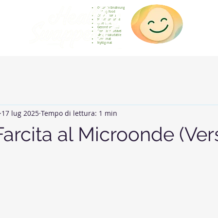
Gesunde Ernährung
Healthy food
Comida sana
Nourriture saine
Cibo sano
Gezond voedsel
Comida saudável
Menjar saludable
Sunn mat
Nyttig mat
17 lug 2025
Tempo di lettura: 1 min
Farcita al Microonde (Ver
elle su 5.