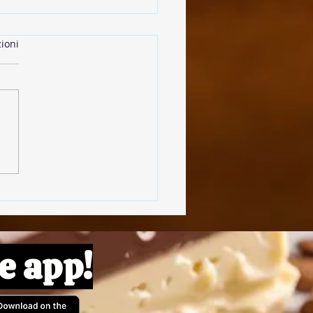
ioni
olpette di Lenticchie
e app!