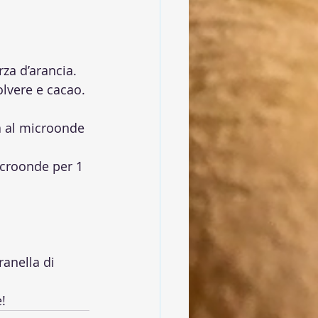
rza d’arancia.
olvere e cacao. 
a al microonde 
icroonde per 1 
anella di 
!