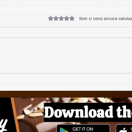
Valutazione 0 stelle su 5.
Non ci sono ancora valutaz
🥓 Bacon Vegano
🌱 P
Download th