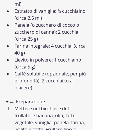
ml)
Estratto di vaniglia: ½ cucchiaino 
(circa 2,5 ml)
Panela (o zucchero di cocco o 
zucchero di canna): 2 cucchiai 
(circa 25 g)
Farina integrale: 4 cucchiai (circa 
40 g)
Lievito in polvere: 1 cucchiaino 
(circa 5 g)
Caffè solubile (opzionale, per più 
profondità): 2 cucchiai (o a 
piacere)
👨‍🍳 Preparazione
Mettere nel bicchiere del 
frullatore banana, olio, latte 
vegetale, vaniglia, panela, farina, 
lievito e caffè. Frullare fino a 