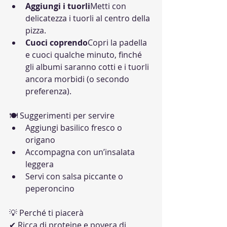
Aggiungi i tuorli
Metti con 
delicatezza i tuorli al centro della 
pizza.
Cuoci coprendo
Copri la padella 
e cuoci qualche minuto, finché 
gli albumi saranno cotti e i tuorli 
ancora morbidi (o secondo 
preferenza).
🍽 Suggerimenti per servire
Aggiungi basilico fresco o 
origano
Accompagna con un’insalata 
leggera
Servi con salsa piccante o 
peperoncino
💡 Perché ti piacerà
✔ Ricca di proteine e povera di 