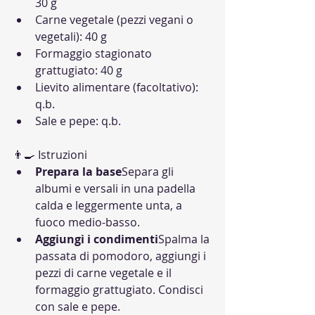
30 g
Carne vegetale (pezzi vegani o 
vegetali): 40 g
Formaggio stagionato 
grattugiato: 40 g
Lievito alimentare (facoltativo): 
q.b.
Sale e pepe: q.b.
👨‍🍳 Istruzioni
Prepara la base
Separa gli 
albumi e versali in una padella 
calda e leggermente unta, a 
fuoco medio-basso.
Aggiungi i condimenti
Spalma la 
passata di pomodoro, aggiungi i 
pezzi di carne vegetale e il 
formaggio grattugiato. Condisci 
con sale e pepe.