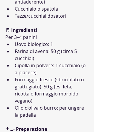
antiaderente)
Cucchiaio o spatola
Tazze/cucchiai dosatori
🧾 
Ingredienti
Per 3–4 panini
Uovo biologico: 1
Farina di avena: 50 g (circa 5 
cucchiai)
Cipolla in polvere: 1 cucchiaio (o 
a piacere)
Formaggio fresco (sbriciolato o 
grattugiato): 50 g (es. feta, 
ricotta o formaggio morbido 
vegano)
Olio d’oliva o burro: per ungere 
la padella
👨‍🍳 
Preparazione