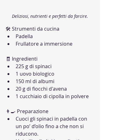
Deliziosi, nutrienti e perfetti da farcire.
🛠 Strumenti da cucina
Padella
Frullatore a immersione
🧾 Ingredienti
225 g di spinaci
1 uovo biologico
150 ml di albumi
20 g di fiocchi d'avena
1 cucchiaio di cipolla in polvere
👨‍🍳 Preparazione
Cuoci gli spinaci in padella con 
un po’ d’olio fino a che non si 
riducono.