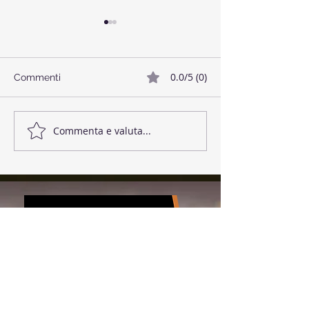
0.0/5 (0)
Commenti
🥓 Bacon Vegano
🌱 Polpette di L
Commenta e valuta...