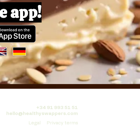
e app!
+34 91 993 51 51
hello@healthyswappers.com
Legal
Privacy terms