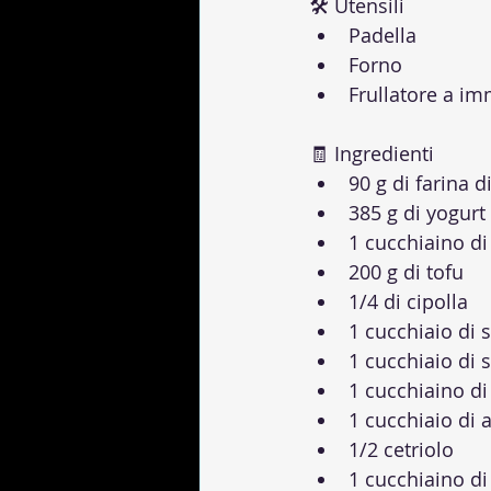
🛠 Utensili
Padella
Forno
Frullatore a i
🧾 Ingredienti
90 g di farina 
385 g di yogurt 
1 cucchiaino di
200 g di tofu
1/4 di cipolla
1 cucchiaio di s
1 cucchiaio di 
1 cucchiaino di
1 cucchiaio di a
1/2 cetriolo
1 cucchiaino di