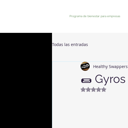
Programa de bienestar para empresas
Todas las entradas
Healthy Swappers
🌯 Gyros
Valutazione NaN st