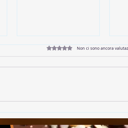
Valutazione 0 stelle su 5.
Non ci sono ancora valutaz
🥓 Bacon Vegano
🌱 P