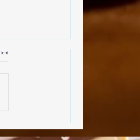
ioni
olpette di Lenticchie