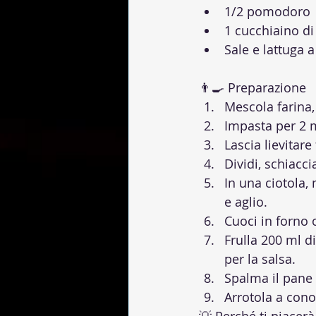
1/2 pomodoro
1 cucchiaino di 
Sale e lattuga a
👨‍🍳 Preparazione
Mescola farina, 
Impasta per 2 m
Lascia lievitare
Dividi, schiacci
In una ciotola, 
e aglio.
Cuoci in forno o
Frulla 200 ml di
per la salsa.
Spalma il pane 
Arrotola a cono 