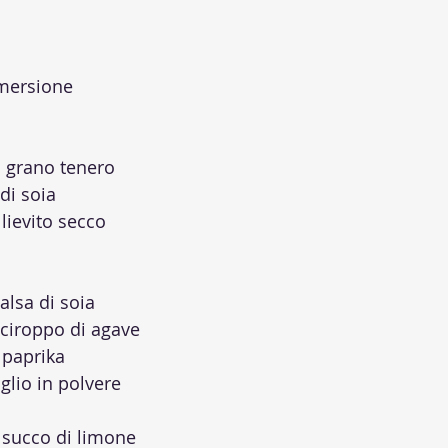
mmersione
di grano tenero
di soia
 lievito secco
alsa di soia
sciroppo di agave
 paprika
glio in polvere
 succo di limone