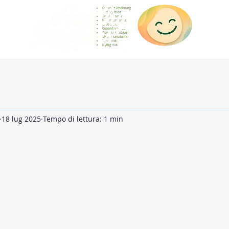
Gesunde Ernährung
Healthy food
Comida sana
Nourriture saine
Cibo sano
Gezond voedsel
Comida saudável
Menjar saludable
Sunn mat
Nyttig mat
18 lug 2025
Tempo di lettura: 1 min
elle su 5.