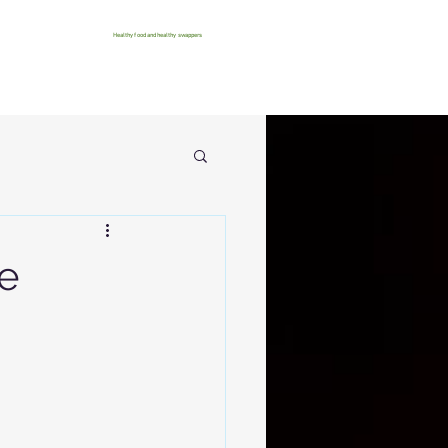
Healthy food and healthy swappers
e