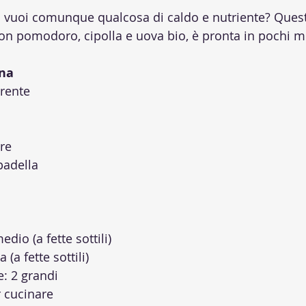
vuoi comunque qualcosa di caldo e nutriente? Questa
Con pomodoro, cipolla e uova bio, è pronta in pochi mi
ina
erente
ere
padella
io (a fette sottili)
(a fette sottili)
: 2 grandi
r cucinare