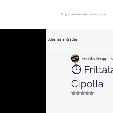
Programa de bienestar para empresas
Todas las entradas
Healthy Swappers
⏱️ Fritt
Cipolla
Valutazione NaN st