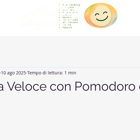
Gesunde Ernährung
Healthy food
Comida sana
Nourriture saine
Cibo sano
Gezond voedsel
Comida saudável
Menjar saludable
Sunn mat
Nyttig mat
10 ago 2025
Tempo di lettura: 1 min
ata Veloce con Pomodoro 
elle su 5.