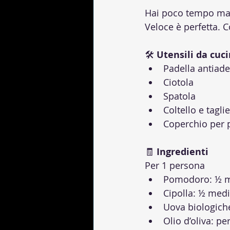
Hai poco tempo ma 
Veloce è perfetta. 
🛠 
Utensili da cuc
Padella antiad
Ciotola
Spatola
Coltello e tagli
Coperchio per 
🧾 
Ingredienti
Per 1 persona
Pomodoro: ½ med
Cipolla: ½ media 
Uova biologiche
Olio d’oliva: pe