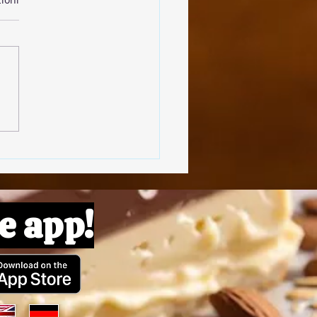
olpette di Lenticchie
e app!