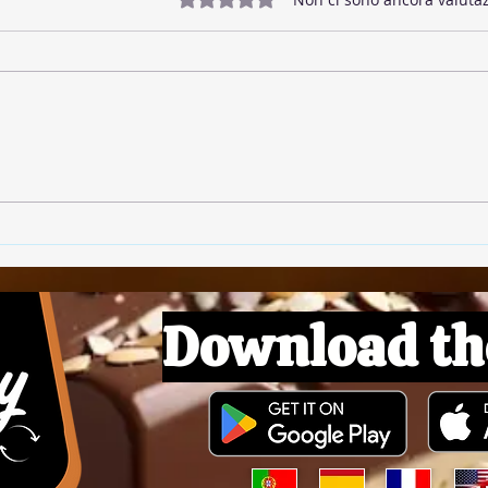
Valutazione 0 stelle su 5.
🥓 Bacon Vegano
🌱 P
Download th