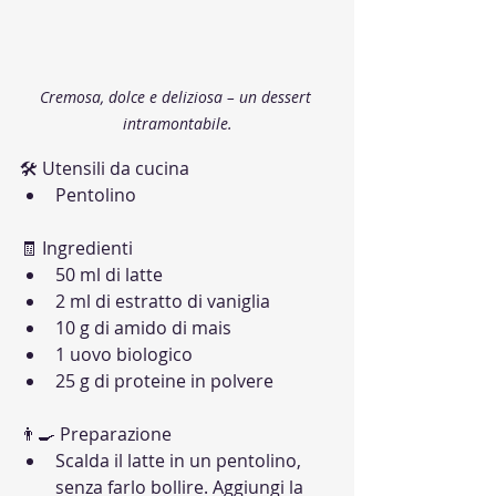
Cremosa, dolce e deliziosa – un dessert 
intramontabile.
🛠 Utensili da cucina
Pentolino
🧾 Ingredienti
50 ml di latte
2 ml di estratto di vaniglia
10 g di amido di mais
1 uovo biologico
25 g di proteine in polvere
👨‍🍳 Preparazione
Scalda il latte in un pentolino, 
senza farlo bollire. Aggiungi la 