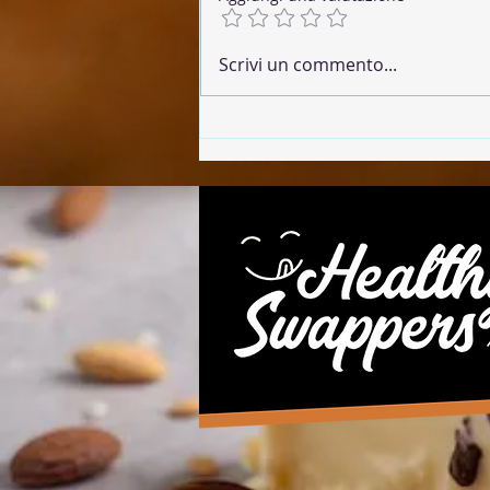
🌶 Chorizo Vegano
Scrivi un commento...