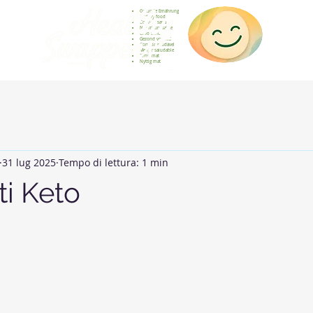
Gesunde Ernährung
Healthy food
Comida sana
Nourriture saine
Cibo sano
Gezond voedsel
Comida saudável
Menjar saludable
Sunn mat
Nyttig mat
31 lug 2025
Tempo di lettura: 1 min
ti Keto
elle su 5.