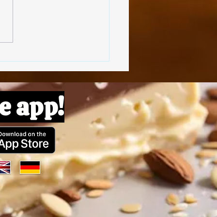
olpette di Lenticchie
e app!