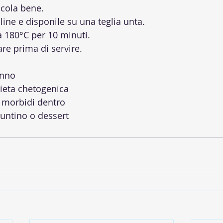
scola bene.
line e disponile su una teglia unta.
a 180°C per 10 minuti.
are prima di servire.
anno
dieta chetogenica
, morbidi dentro
untino o dessert