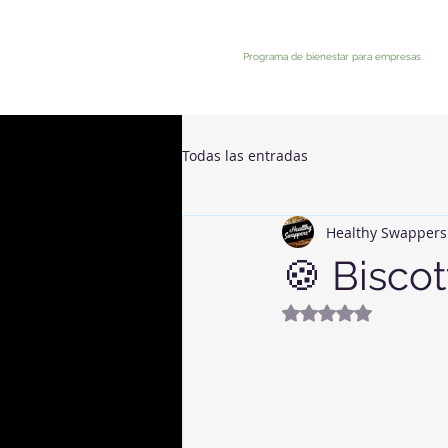
Programa de bienestar para empresas
Todas las entradas
Healthy Swappers
🍪 Biscot
Valutazione NaN st