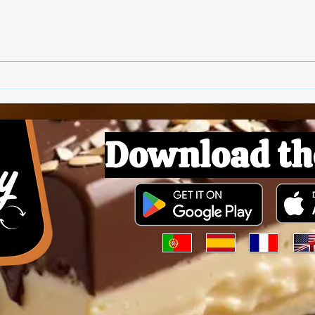
🥓 Bacon Vegano
🌱 P
Download th