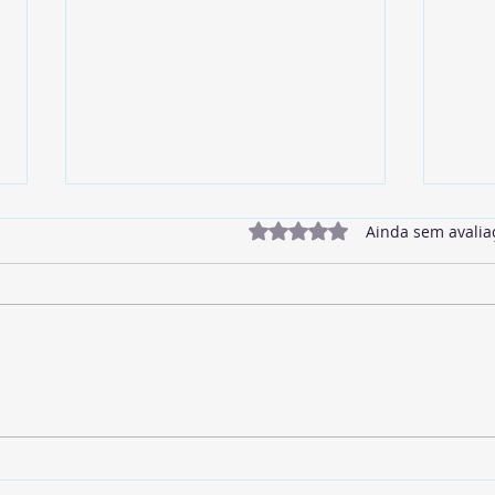
Avaliado com 0 de 5 estrel
Ainda sem avalia
🥓 Bacon Vegano
🌱 A
Lent