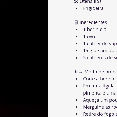
🛠 Utensílios
Frigideira
🧾 Ingredientes
1 berinjela
1 ovo
1 colher de sop
15 g de amido 
5 colheres de 
👨‍🍳 Modo de prep
Corte a berinje
Em uma tigela, 
pimenta e uma 
Aqueça um pouc
Mergulhe as rod
Retire do fogo 