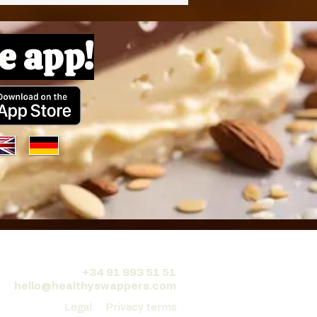
e app!
+34 91 993 51 51
hello@healthyswappers.com
Legal
Privacy terms