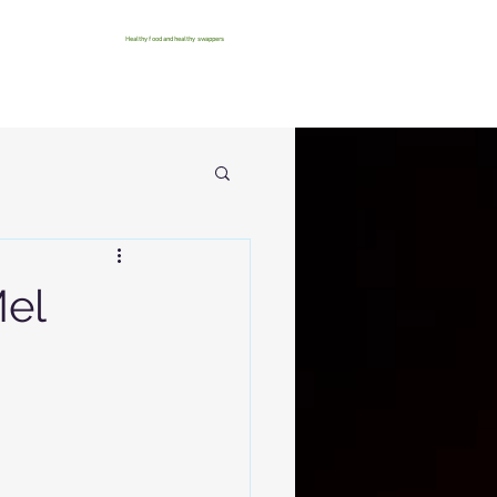
Healthy food and healthy swappers
Mel