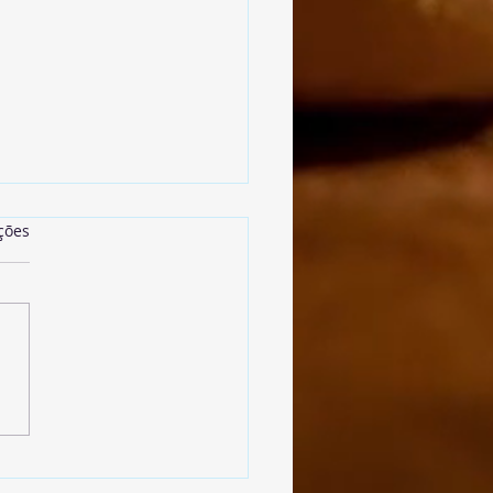
as.
ções
lmôndegas de
ilhas