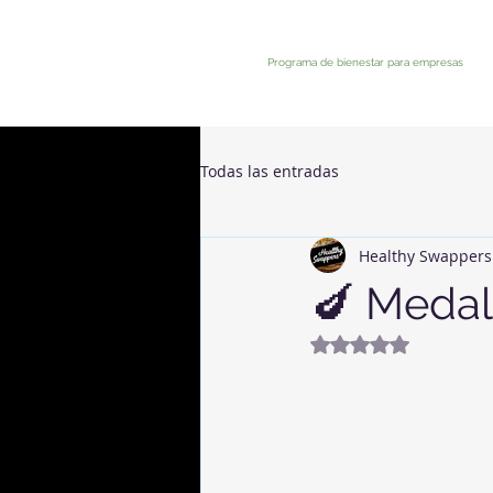
Programa de bienestar para empresas
Todas las entradas
Healthy Swappers
🍆 Medal
Avaliado com NaN 