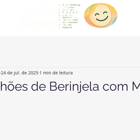
Gesunde Ernährung
Healthy food
Comida sana
Nourriture saine
Cibo sano
Gezond voedsel
Comida saudável
Menjar saludable
Sunn mat
Nyttig mat
24 de jul. de 2025
1 min de leitura
hões de Berinjela com 
de 5 estrelas.