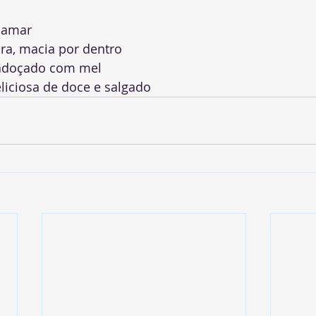
i amar
ra, macia por dentro
adoçado com mel
iciosa de doce e salgado