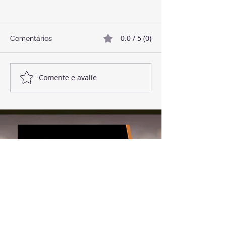
0.0 / 5 (0)
Comentários
🥓 Bacon Vegano
Comente e avalie
🌱 Almôndegas
Lentilhas