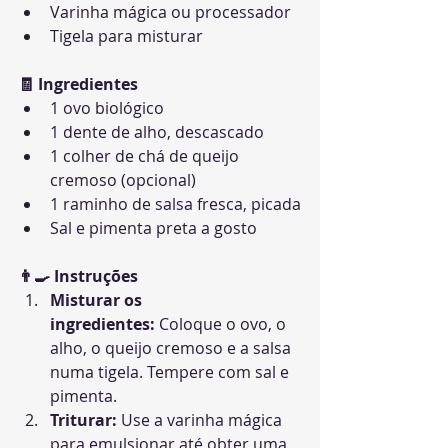
Varinha mágica ou processador
Tigela para misturar
🧾 Ingredientes
1 ovo biológico
1 dente de alho, descascado
1 colher de chá de queijo 
cremoso (opcional)
1 raminho de salsa fresca, picada
Sal e pimenta preta a gosto
👨‍🍳 Instruções
Misturar os 
ingredientes:
 Coloque o ovo, o 
alho, o queijo cremoso e a salsa 
numa tigela. Tempere com sal e 
pimenta.
Triturar:
 Use a varinha mágica 
para emulsionar até obter uma 