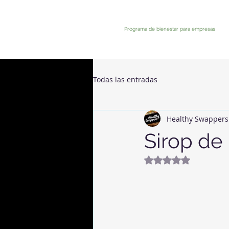
Programa de bienestar para empresas
Todas las entradas
Healthy Swappers
Sirop de
Noté NaN étoiles 