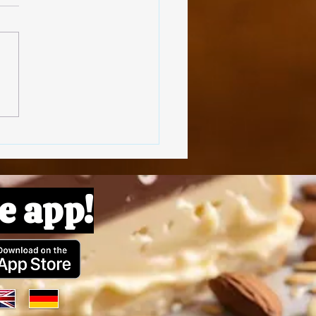
oulettes de Lentilles
e app!