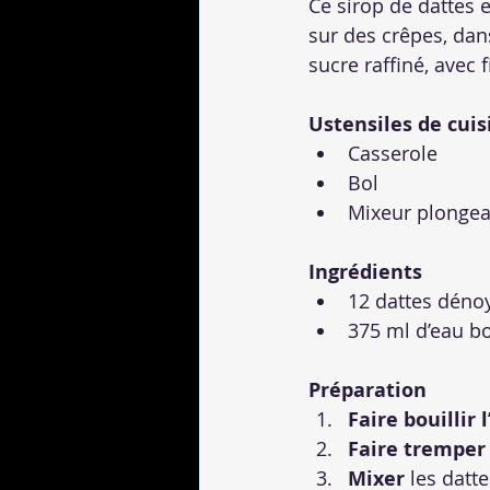
Ce sirop de dattes e
sur des crêpes, dan
sucre raffiné, avec 
Ustensiles de cuis
Casserole
Bol
Mixeur plongea
Ingrédients
12 dattes déno
375 ml d’eau bo
Préparation
Faire bouillir 
Faire tremper 
Mixer
 les datt