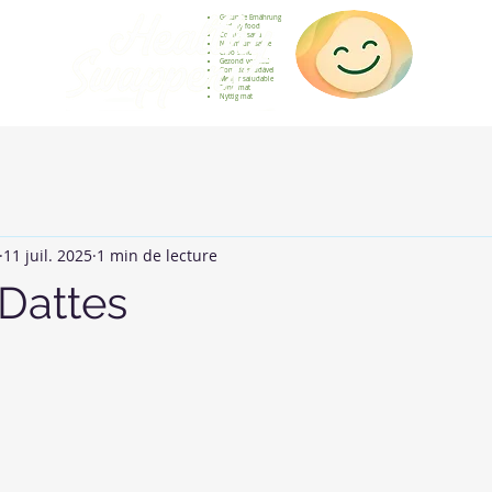
Gesunde Ernährung
Healthy food
Comida sana
Nourriture saine
Cibo sano
Gezond voedsel
Comida saudável
Menjar saludable
Sunn mat
Nyttig mat
11 juil. 2025
1 min de lecture
 Dattes
sur 5.