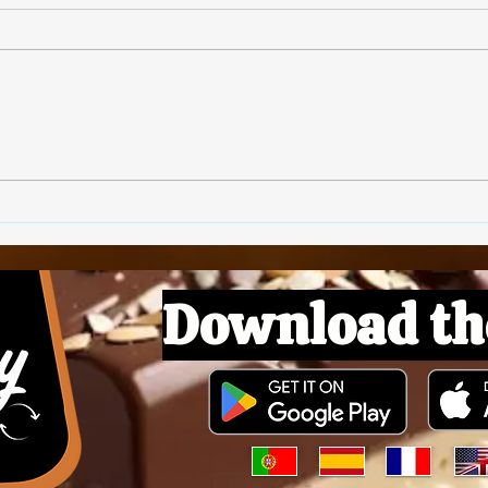
🥓 Bacon Végétalien
🌱 B
Download th