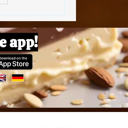
e app!