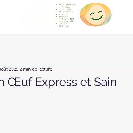
Gesunde Ernährung
Healthy food
Comida sana
Nourriture saine
Cibo sano
Gezond voedsel
Comida saudável
Menjar saludable
Sunn mat
Nyttig mat
août 2025
2 min de lecture
 Œuf Express et Sain
sur 5.