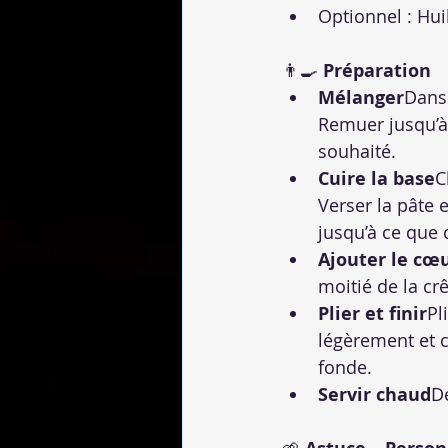
Optionnel : Huil
👨‍🍳 
Préparation
Mélanger
Dans 
Remuer jusqu’à 
souhaité.
Cuire la base
C
Verser la pâte 
jusqu’à ce que c
Ajouter le cœ
moitié de la cr
Plier et finir
Pl
légèrement et c
fonde.
Servir chaud
D