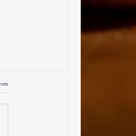
note
oulettes de Lentilles