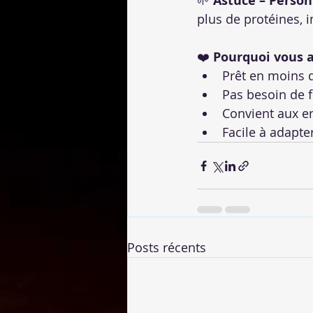
🌱 
Astuce – Person
plus de protéines, i
❤️ 
Pourquoi vous a
Prêt en moins 
Pas besoin de 
Convient aux en
Facile à adapte
Posts récents