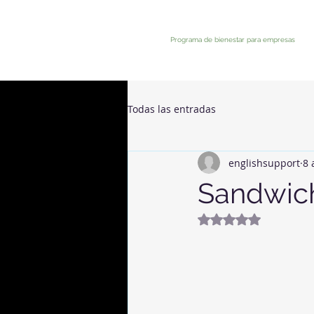
Programa de bienestar para empresas
Todas las entradas
englishsupport
8 
Sandwich
Noté NaN étoiles 