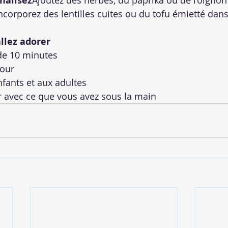
nalisez
Ajoutez des herbes, du paprika ou de l’oignon
ncorporez des lentilles cuites ou du tofu émietté dans
llez adorer
de 10 minutes
four
fants et aux adultes
r avec ce que vous avez sous la main