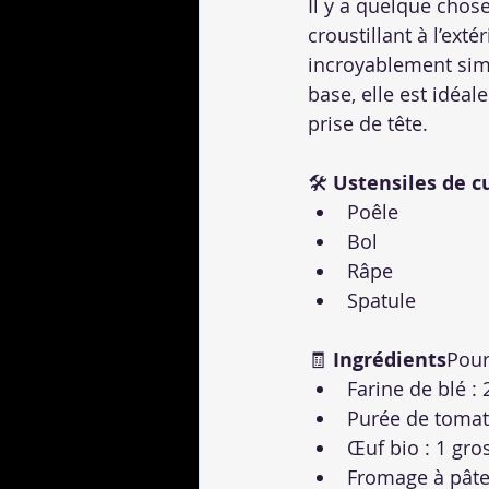
Il y a quelque chos
croustillant à l’exté
incroyablement sim
base, elle est idéa
prise de tête.
🛠 
Ustensiles de c
Poêle
Bol
Râpe
Spatule
🧾 
Ingrédients
Pour
Farine de blé : 
Purée de tomate
Œuf bio : 1 gro
Fromage à pâte