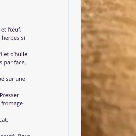
et l’œuf. 
 herbes si 
et d’huile. 
 par face, 
pé sur une 
Presser 
e fromage 
cat.