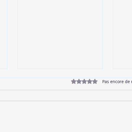
Noté 0 étoile sur 5.
Pas encore de 
🥓 Bacon Végétalien
🌱 B