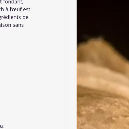
 fondant, 
h à l’œuf est 
rédients de 
aison sans 
oz