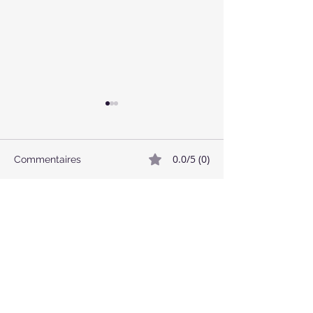
0.0/5 (0)
Commentaires
🥓 Bacon Végétalien
🌱 Boulettes de
Commenter et noter...