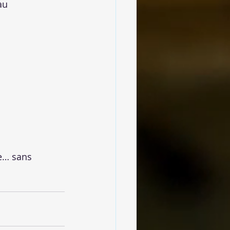
au 
e… sans 