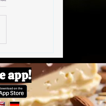
oulettes de Lentilles
e app!