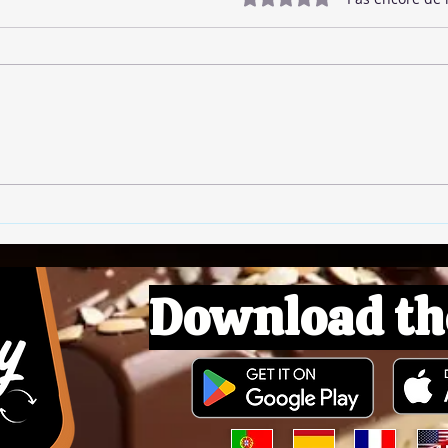
🥓 Bacon Végétalien
🌱 B
Download th