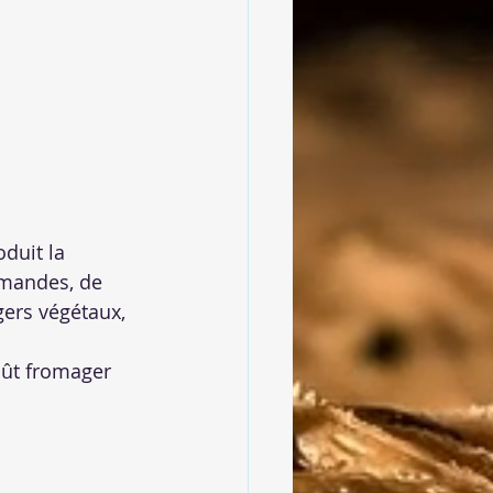
duit la 
amandes, de 
rgers végétaux, 
ût fromager 