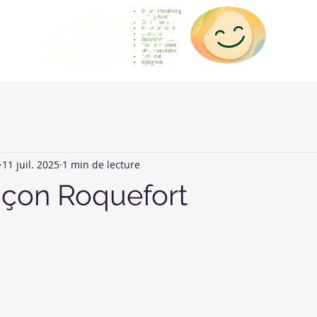
Gesunde Ernährung
Healthy food
Comida sana
Nourriture saine
Cibo sano
Gezond voedsel
Comida saudável
Menjar saludable
Sunn mat
Nyttig mat
11 juil. 2025
1 min de lecture
çon Roquefort
sur 5.