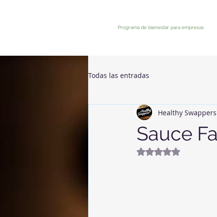
Programa de bienestar para empresas
Todas las entradas
Healthy Swappers
Sauce Fa
Noté NaN étoiles 