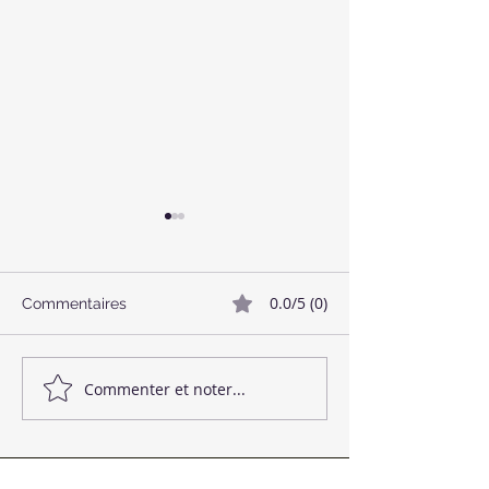
0.0/5 (0)
Commentaires
🥓 Bacon Végétalien
🌱 Boulettes de
Commenter et noter...