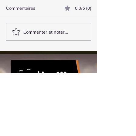
0.0/5 (0)
Commentaires
🥓 Bacon Végétalien
🌱 Boulettes de
Commenter et noter...
Download the app!