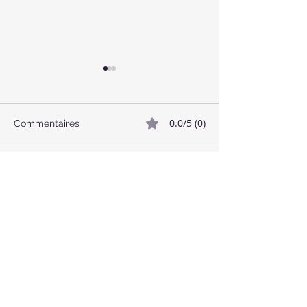
0.0/5 (0)
Commentaires
🥓 Bacon Végétalien
🌱 Boulettes de
Commenter et noter...