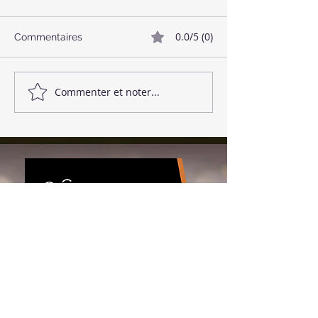
0.0/5 (0)
Commentaires
🥓 Bacon Végétalien
🌱 Boulettes de
Commenter et noter...
Download the app!