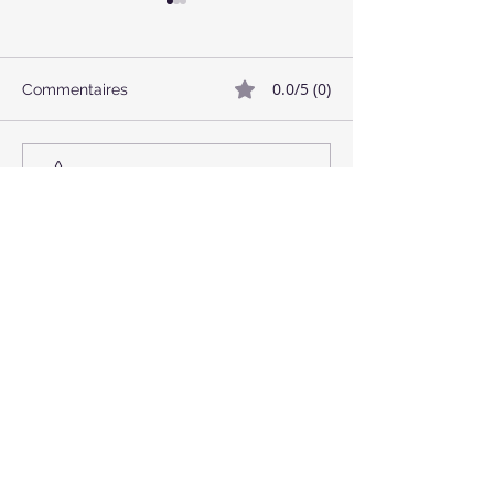
0.0/5 (0)
Commentaires
🥓 Bacon Végétalien
🌱 Boulettes de
Commenter et noter...