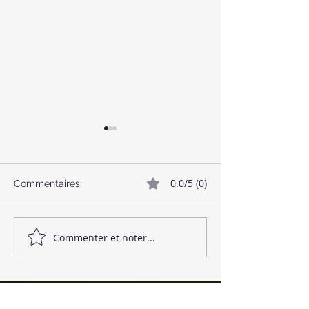
0.0/5 (0)
Commentaires
🥓 Bacon Végétalien
🌱 Boulettes de
Commenter et noter...