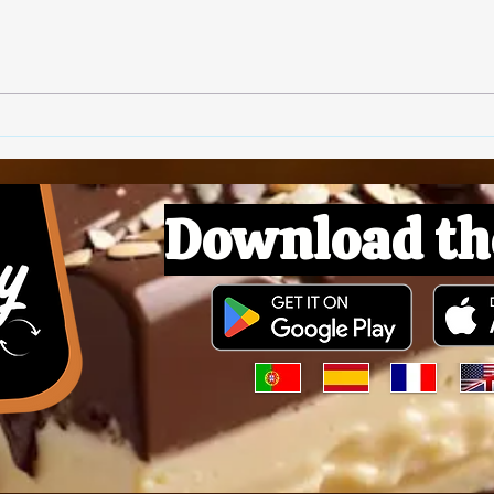
🥓 Bacon Végétalien
🌱 B
Download th