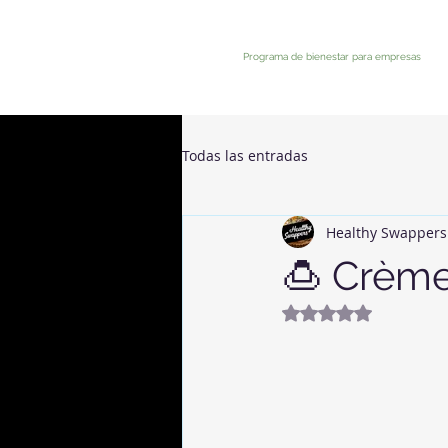
Programa de bienestar para empresas
Todas las entradas
Healthy Swappers
🍮 Crème
Noté NaN étoiles 