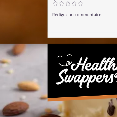
🌶 Chorizo Végétalien
Rédigez un commentaire...