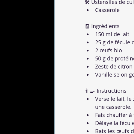
🛠 Ustensiles de cu
Casserole
🧾 Ingrédients
150 ml de lait
25 g de fécule 
2 œufs bio
50 g de protéi
Zeste de citron 
Vanille selon g
👨‍🍳 Instructions
Verse le lait, l
une casserole.
Fais chauffer à
Délaye la fécul
Bats les œufs d