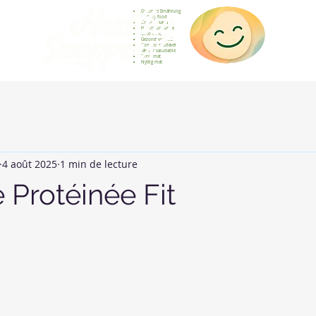
Gesunde Ernährung
Healthy food
Comida sana
Nourriture saine
Cibo sano
Gezond voedsel
Comida saudável
Menjar saludable
Sunn mat
Nyttig mat
4 août 2025
1 min de lecture
 Protéinée Fit
sur 5.