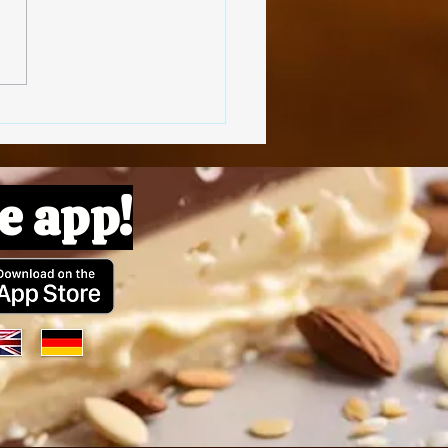
oulettes de Lentilles
e app!