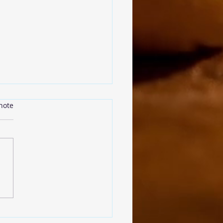
note
oulettes de Lentilles