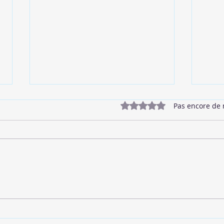
Noté 0 étoile sur 5.
Pas encore de 
🥓 Bacon Végétalien
🌱 B