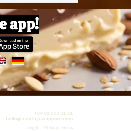
e app!
+34 91 993 51 51
hello@healthyswappers.com
Legal
Privacy terms