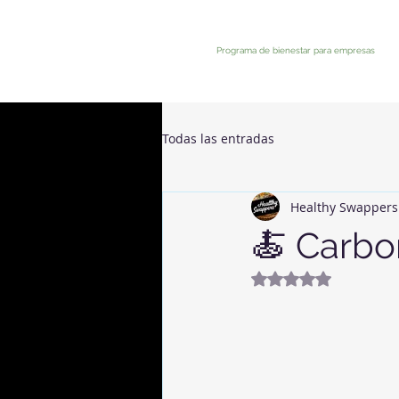
Programa de bienestar para empresas
Todas las entradas
Healthy Swappers
🍝 Carbo
Noté NaN étoiles 