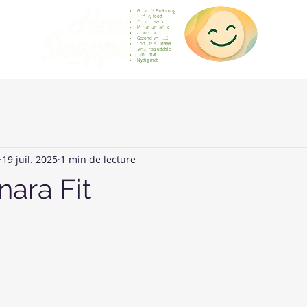
Gesunde Ernährung
Healthy food
Comida sana
Nourriture saine
Cibo sano
Gezond voedsel
Comida saudável
Menjar saludable
Sunn mat
Nyttig mat
19 juil. 2025
1 min de lecture
nara Fit
sur 5.