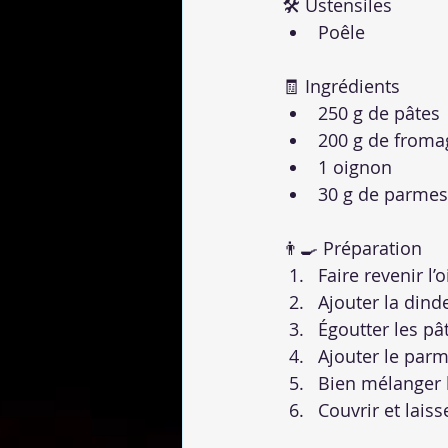
🛠 Ustensiles
Poêle
🧾 Ingrédients
250 g de pâtes
200 g de fromag
1 oignon
30 g de parmes
👨‍🍳 Préparation
Faire revenir l
Ajouter la dinde
Égoutter les pât
Ajouter le parm
Bien mélanger l
Couvrir et lais