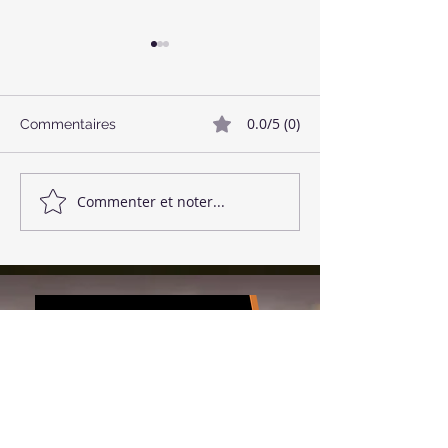
0.0/5 (0)
Commentaires
🥓 Bacon Végétalien
🌱 Boulettes de
Commenter et noter...