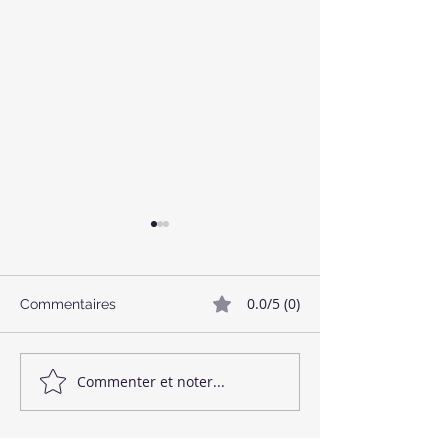
0.0/5 (0)
Commentaires
🥓 Bacon Végétalien
🌱 Boulettes de
Commenter et noter...